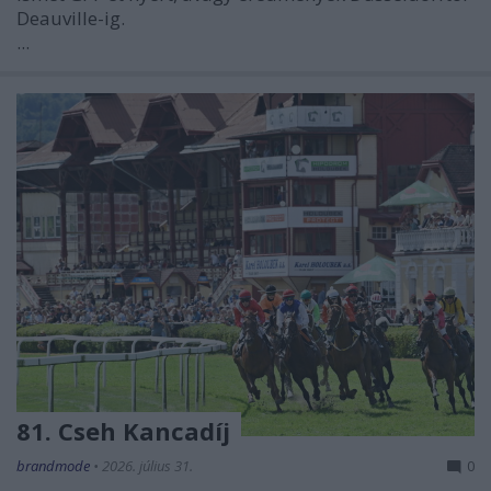
Deauville-ig.
...
81. Cseh Kancadíj
brandmode
•
2026. július 31.
0