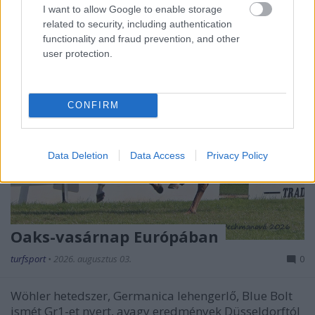
I want to allow Google to enable storage
related to security, including authentication
functionality and fraud prevention, and other
user protection.
CONFIRM
Data Deletion
Data Access
Privacy Policy
Oaks-vasárnap Európában
turfsport
•
2026. augusztus 03.
0
Wöhler hetedszer, Germanica lehengerlő, Blue Bolt
ismét Gr1-et nyert, avagy eredmények Düsseldorftól