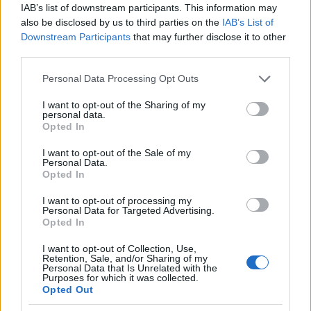
IAB’s list of downstream participants. This information may
also be disclosed by us to third parties on the
IAB’s List of
Downstream Participants
that may further disclose it to other
third parties.
Please note that this website/app uses one or more Google
Personal Data Processing Opt Outs
services and may gather and store information including but
not limited to your visit or usage behaviour. You may click to
I want to opt-out of the Sharing of my
personal data.
grant or deny consent to Google and its third-party tags to
Opted In
use your data for below specified purposes in below Google
consent section.
I want to opt-out of the Sale of my
Personal Data.
A versenypályáról a frontvonalra
Opted In
brandmode
•
2026. augusztus 06.
0
I want to opt-out of processing my
Personal Data for Targeted Advertising.
Opted In
Craig Williams a 10. bajnoki címe után ismét
Ukrajnába utazik segíteni!
I want to opt-out of Collection, Use,
...
Retention, Sale, and/or Sharing of my
Personal Data that Is Unrelated with the
Purposes for which it was collected.
Opted Out