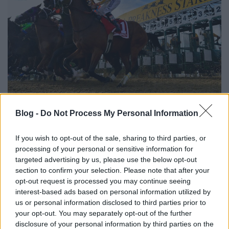
Történelmi változás
Blog -
Do Not Process My Personal Information
favoritonline
•
2026. augusztus 06.
0
If you wish to opt-out of the sale, sharing to third parties, or
processing of your personal or sensitive information for
Vasárnapra kerül át a Preakness Stakes 2027-ben.
targeted advertising by us, please use the below opt-out
...
section to confirm your selection. Please note that after your
opt-out request is processed you may continue seeing
interest-based ads based on personal information utilized by
us or personal information disclosed to third parties prior to
your opt-out. You may separately opt-out of the further
disclosure of your personal information by third parties on the