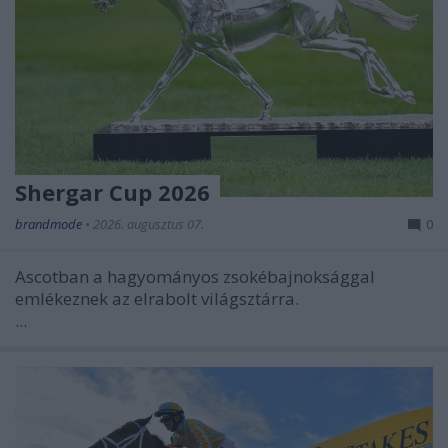
Shergar Cup 2026
brandmode
•
2026. augusztus 07.
0
Ascotban a hagyományos zsokébajnoksággal
emlékeznek az elrabolt világsztárra.
...