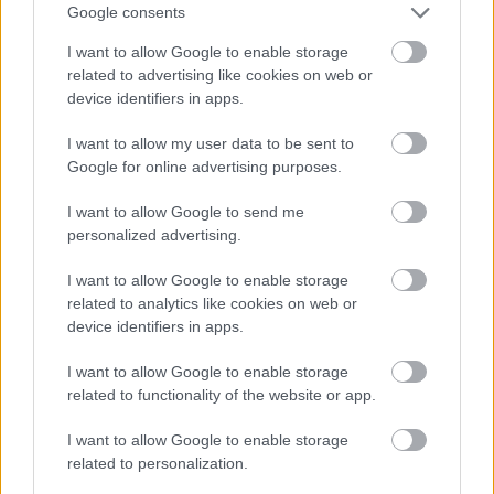
Google consents
I want to allow Google to enable storage
related to advertising like cookies on web or
device identifiers in apps.
I want to allow my user data to be sent to
Google for online advertising purposes.
I want to allow Google to send me
personalized advertising.
I want to allow Google to enable storage
Magyar Kancadíj – ahol a klasszis
related to analytics like cookies on web or
device identifiers in apps.
valódi értelmet nyer
I want to allow Google to enable storage
racingportal1
•
2026. augusztus 05.
0
related to functionality of the website or app.
Következik a 191. kiadás.
I want to allow Google to enable storage
...
related to personalization.