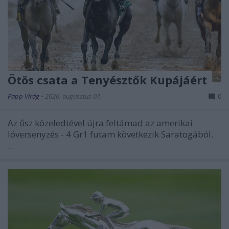
Ötös csata a Tenyésztők Kupájáért
Papp Virág
•
2026. augusztus 07.
0
Az ősz közeledtével újra feltámad az amerikai
lóversenyzés - 4 Gr1 futam következik Saratogából.
...