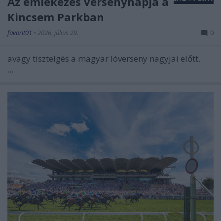
Az emlékezés versenynapja a
Kincsem Parkban
favorit01
•
2026. július 29.
0
avagy tisztelgés a magyar lóverseny nagyjai előtt.
...